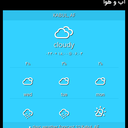
آب و هوا
KABUL, AF
cloudy
۱۸:۰۰ +۰۴۳۰
۰۶:۰۳
۴
۳
۲
h
h
h
wed
tue
mon
Kabul, AF
10 days weather forecast ▸