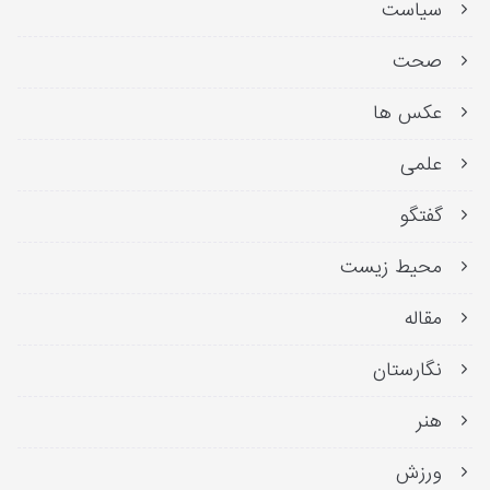
سیاست
صحت
عکس ها
علمی
گفتگو
محیط زیست
مقاله
نگارستان
هنر
ورزش