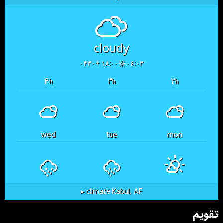
cloudy
۱۸:۰۰ +۰۴۳۰
۰۶:۰۳
۴
۳
۲
h
h
h
wed
tue
mon
Kabul, AF
climate ▸
تقویم