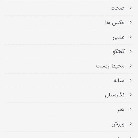
صحت
عکس ها
علمی
گفتگو
محیط زیست
مقاله
نگارستان
هنر
ورزش