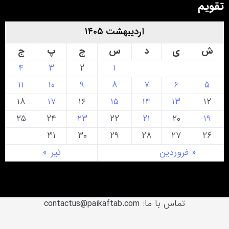
تقویم
اردیبهشت ۱۴۰۵
ش
ی
د
س
چ
پ
ج
۴
۳
۲
۱
۱۱
۱۰
۹
۸
۷
۶
۵
۱۸
۱۷
۱۶
۱۵
۱۴
۱۳
۱۲
۲۵
۲۴
۲۳
۲۲
۲۱
۲۰
۱۹
۳۱
۳۰
۲۹
۲۸
۲۷
۲۶
« فروردین
تیر »
تماس با ما: contactus@paikaftab.com