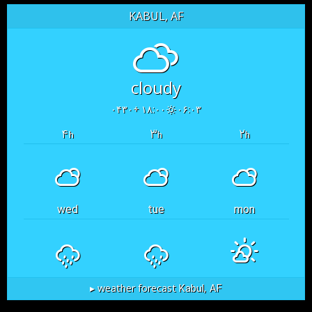
KABUL, AF
cloudy
۱۸:۰۰ +۰۴۳۰
۰۶:۰۳
۴
۳
۲
h
h
h
wed
tue
mon
Kabul, AF
weather forecast ▸