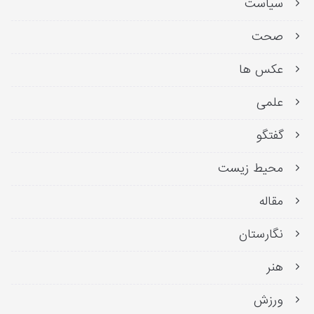
سیاست
صحت
عکس ها
علمی
گفتگو
محیط زیست
مقاله
نگارستان
هنر
ورزش