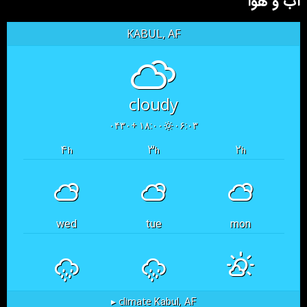
آب و هوا
KABUL, AF
cloudy
۱۸:۰۰ +۰۴۳۰
۰۶:۰۳
۴
۳
۲
h
h
h
wed
tue
mon
Kabul, AF
climate ▸