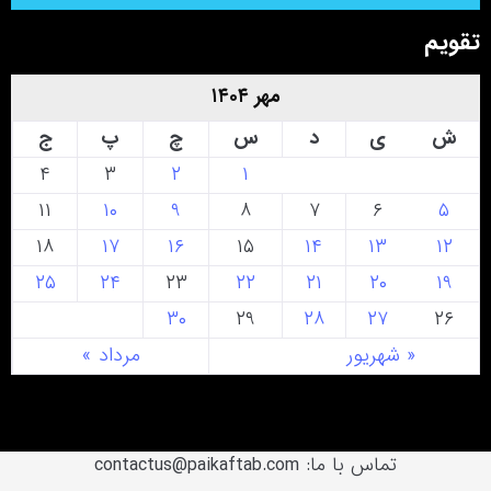
تقویم
مهر ۱۴۰۴
ش
ی
د
س
چ
پ
ج
۴
۳
۲
۱
۱۱
۱۰
۹
۸
۷
۶
۵
۱۸
۱۷
۱۶
۱۵
۱۴
۱۳
۱۲
۲۵
۲۴
۲۳
۲۲
۲۱
۲۰
۱۹
۳۰
۲۹
۲۸
۲۷
۲۶
« شهریور
مرداد »
تماس با ما: contactus@paikaftab.com