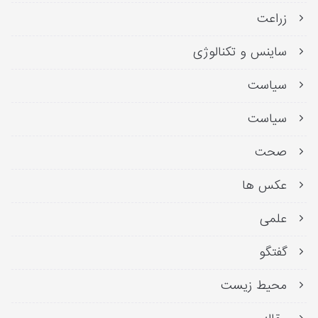
زراعت
ساینس و تکنالوژی
سیاست
سیاست
صحت
عکس ها
علمی
گفتگو
محیط زیست