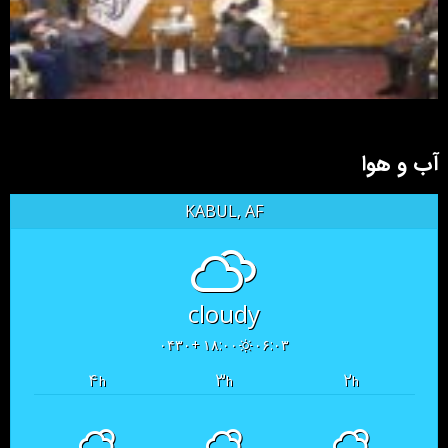
آب و هوا
KABUL, AF
cloudy
۱۸:۰۰ +۰۴۳۰
۰۶:۰۳
۴
۳
۲
h
h
h