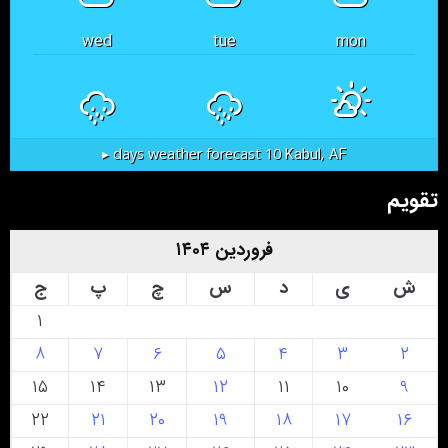
wed
tue
mon
Kabul, AF
10 days weather forecast ▸
تقویم
فروردین ۱۴۰۴
ش
ی
د
س
چ
پ
ج
۱
۸
۷
۶
۵
۴
۳
۲
۱۵
۱۴
۱۳
۱۲
۱۱
۱۰
۹
۲۲
۲۱
۲۰
۱۹
۱۸
۱۷
۱۶