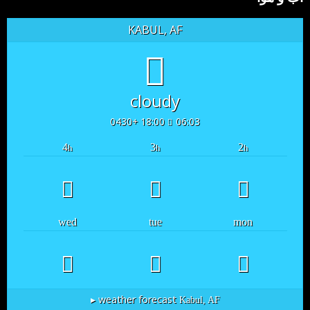
KABUL, AF
cloudy
18:00 +0430
06:03
4
3
2
h
h
h
wed
tue
mon
weather forecast ▸
Kabul, AF