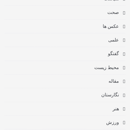
صحت
عکس ها
علمی
گفتگو
محیط زیست
مقاله
نگارستان
هنر
ورزش