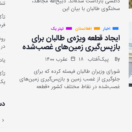
داعشی بازداشت شده‌اند. ذبیح‌الله مجاهد،
تنش
سخنگوی طالبان با بیان این
تأک
فره
اخبار
افغانستان
تیتر یک
ایجاد قطعه ویژه‌ی طالبان برای
رون
بازپس‌گیری زمین‌های غصب‌شده
در 
By
پیک‌آفتاب
۱۸ عقرب ۱۴۰۰
یاد
شورای وزیران طالبان فیصله کرده که برای
تأک
جلوگیری از غصب زمین و بازپس‌گیری زمین‌های
یک
غصب‌شده در نقاط مختلف کشور «قطعه
دس