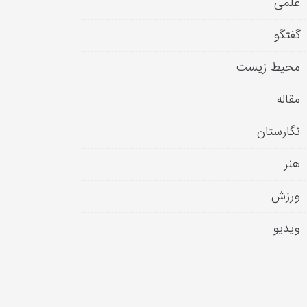
علمی
گفتگو
محیط زیست
مقاله
نگارستان
هنر
ورزش
ویدیو