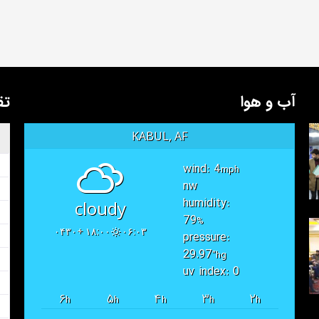
آب و هوا
تق
KABUL, AF
wind: 4
mph
nw
humidity:
cloudy
79
%
۱۸:۰۰ +۰۴۳۰
۰۶:۰۳
pressure:
29.97
"hg
uv index: 0
۶
۵
۴
۳
۲
h
h
h
h
h