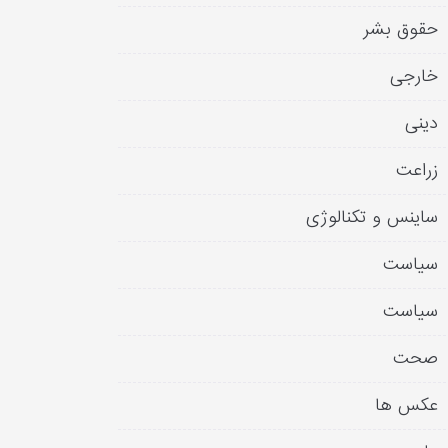
حقوق بشر
خارجی
دینی
زراعت
ساینس و تکنالوژی
سیاست
سیاست
صحت
عکس ها