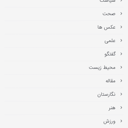
سیاست
صحت
عکس ها
علمی
گفتگو
محیط زیست
مقاله
نگارستان
هنر
ورزش