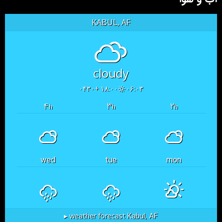
KABUL, AF
cloudy
۱۸:۰۰ +۰۴۳۰
۰۶:۰۳
۴
۳
۲
h
h
h
wed
tue
mon
Kabul, AF
weather forecast ▸