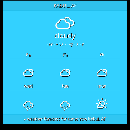
KABUL, AF
cloudy
۱۸:۰۰ +۰۴۳۰
۰۶:۰۳
۴
۳
۲
h
h
h
wed
tue
mon
Kabul, AF
weather forecast for tomorrow ▸