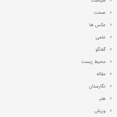
سیاست
صحت
عکس ها
علمی
گفتگو
محیط زیست
مقاله
نگارستان
هنر
ورزش