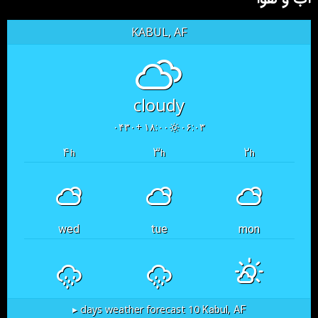
KABUL, AF
cloudy
۱۸:۰۰ +۰۴۳۰
۰۶:۰۳
۴
۳
۲
h
h
h
wed
tue
mon
Kabul, AF
10 days weather forecast ▸