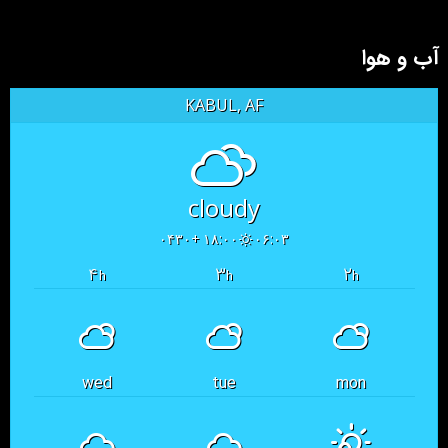
آب و هوا
KABUL, AF
cloudy
۱۸:۰۰ +۰۴۳۰
۰۶:۰۳
۴
۳
۲
h
h
h
wed
tue
mon