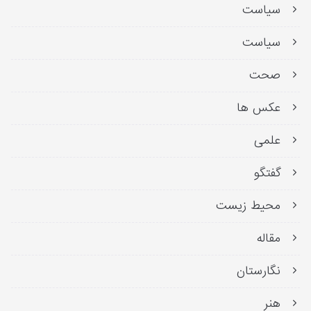
سیاست
سیاست
صحت
عکس ها
علمی
گفتگو
محیط زیست
مقاله
نگارستان
هنر