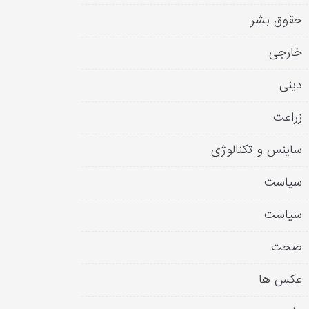
حقوق بشر
خارجی
دینی
زراعت
ساینس و تکنالوژی
سیاست
سیاست
صحت
عکس ها