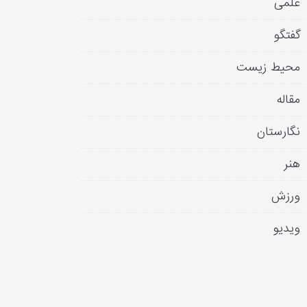
علمی
گفتگو
محیط زیست
مقاله
نگارستان
هنر
ورزش
ویدیو