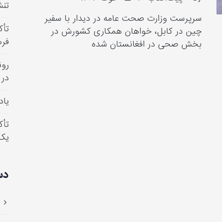
تنش
سرپرست وزارت صحت عامه در دیدار با سفیر
تأک
چین در کابل، خواهان همکاری کشورش در
فره
بخش صحی در افغانستان شده
رون
در 
یاد
تأک
یک
دس