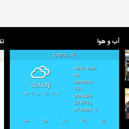
آب و هوا
تق
KABUL, AF
wind: 4
mph
nw
humidity:
cloudy
79
%
۱۸:۰۰ +۰۴۳۰
۰۶:۰۳
pressure:
29.97
"hg
uv index: 0
۶
۵
۴
۳
۲
h
h
h
h
h