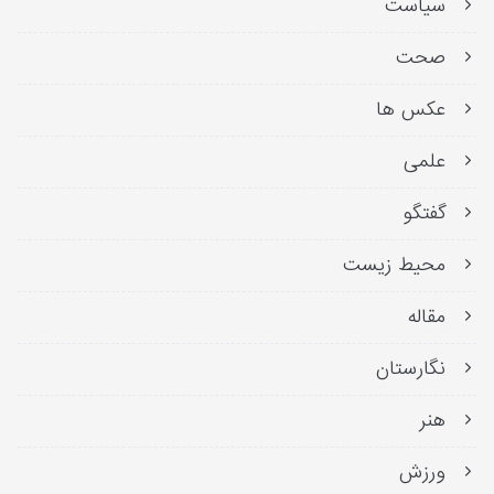
سیاست
صحت
عکس ها
علمی
گفتگو
محیط زیست
مقاله
نگارستان
هنر
ورزش