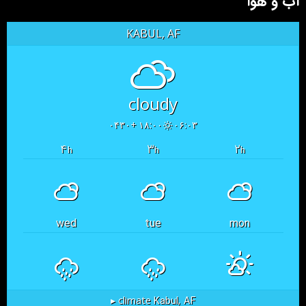
آب و هوا
KABUL, AF
cloudy
۱۸:۰۰ +۰۴۳۰
۰۶:۰۳
۴
۳
۲
h
h
h
wed
tue
mon
Kabul, AF
climate ▸