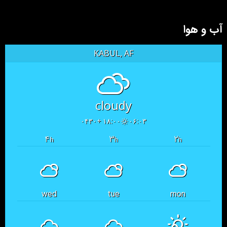
آب و هوا
KABUL, AF
cloudy
۱۸:۰۰ +۰۴۳۰
۰۶:۰۳
۴
۳
۲
h
h
h
wed
tue
mon