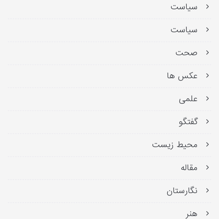
سیاست
سیاست
صحت
عکس ها
علمی
گفتگو
محیط زیست
مقاله
نگارستان
هنر