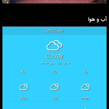
آب و هوا
KABUL, AF
cloudy
۱۸:۰۰ +۰۴۳۰
۰۶:۰۳
۴
۳
۲
h
h
h
wed
tue
mon