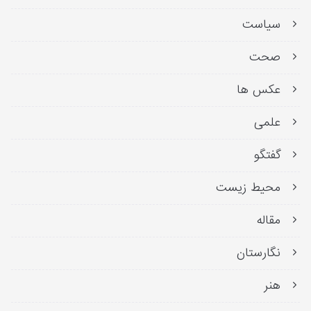
سیاست
صحت
عکس ها
علمی
گفتگو
محیط زیست
مقاله
نگارستان
هنر