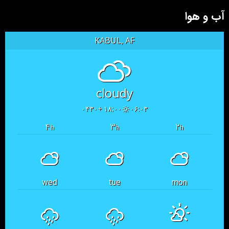
آب و هوا
KABUL, AF
cloudy
۱۸:۰۰ +۰۴۳۰
۰۶:۰۳
۴
۳
۲
h
h
h
wed
tue
mon