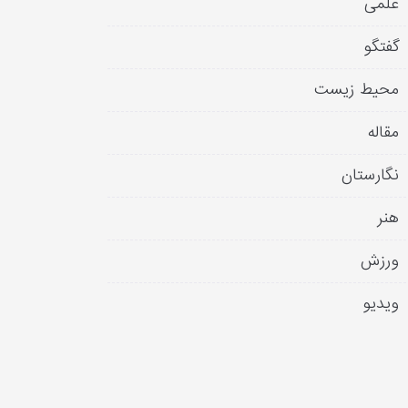
علمی
گفتگو
محیط زیست
مقاله
نگارستان
هنر
ورزش
ویدیو