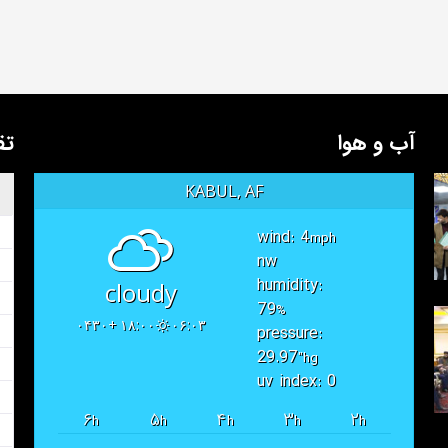
آب و هوا
تق
KABUL, AF
wind: 4
mph
nw
humidity:
cloudy
79
%
۱۸:۰۰ +۰۴۳۰
۰۶:۰۳
pressure:
29.97
"hg
uv index: 0
۶
۵
۴
۳
۲
h
h
h
h
h