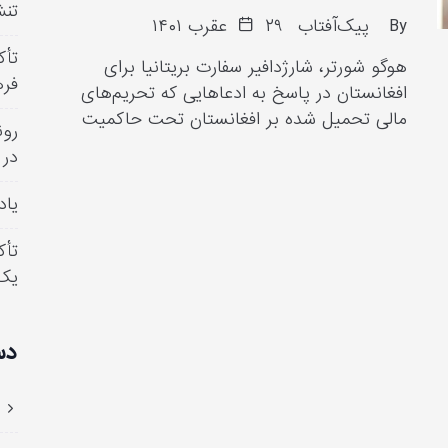
تنش
By
پیک‌آفتاب
۲۹ عقرب ۱۴۰۱
تأک
هوگو شورتر، شارژدافیر سفارت بریتانیا برای
فره
افغانستان در پاسخ به ادعاهایی که تحریم‌های
مالی تحمیل شده بر افغانستان تحت حاکمیت
رون
در 
یاد
تأک
یک
دس