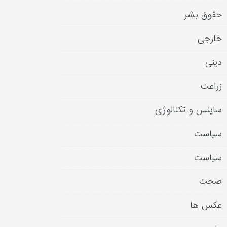
حقوق بشر
خارجی
دینی
زراعت
ساینس و تکنالوژی
سیاست
سیاست
صحت
عکس ها