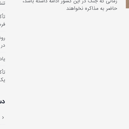
زمانی که جنگ در این کشور ادامه داشته باشد،
تنش
حاضر به مذاکره نخواهند
تأک
فره
رون
در 
یاد
تأک
یک
دس