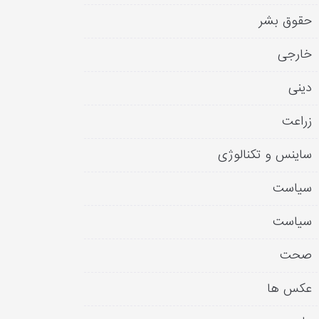
حقوق بشر
خارجی
دینی
زراعت
ساینس و تکنالوژی
سیاست
سیاست
صحت
عکس ها