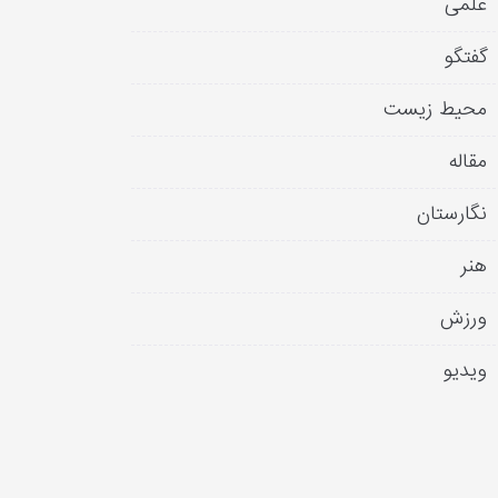
علمی
گفتگو
محیط زیست
مقاله
نگارستان
هنر
ورزش
ویدیو