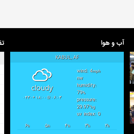
آب و هوا
تق
KABUL, AF
wind: 4
mph
nw
humidity:
cloudy
79
%
۱۸:۰۰ +۰۴۳۰
۰۶:۰۳
pressure:
29.97
"hg
uv index: 0
۶
۵
۴
۳
۲
h
h
h
h
h