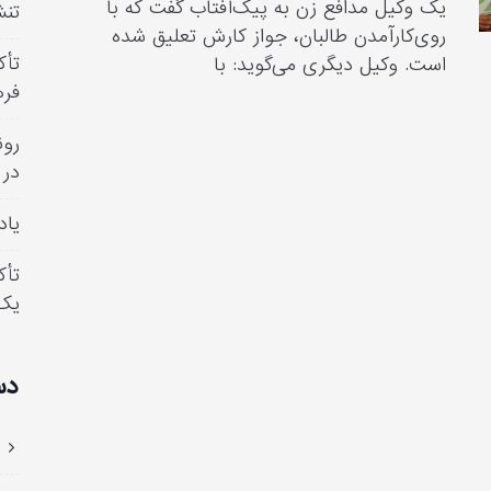
یک وکیل مدافع زن به پیک‌آفتاب گفت که با
تنش
روی‌کارآمدن طالبان، جواز کارش تعلیق شده
تأک
است. وکیل دیگری می‌گوید: با
فره
رون
در 
یاد
تأک
یک
دس