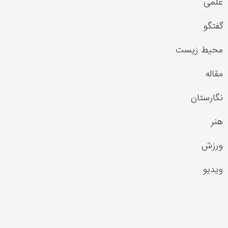
علمی
گفتگو
محیط زیست
مقاله
نگارستان
هنر
ورزش
ویدیو