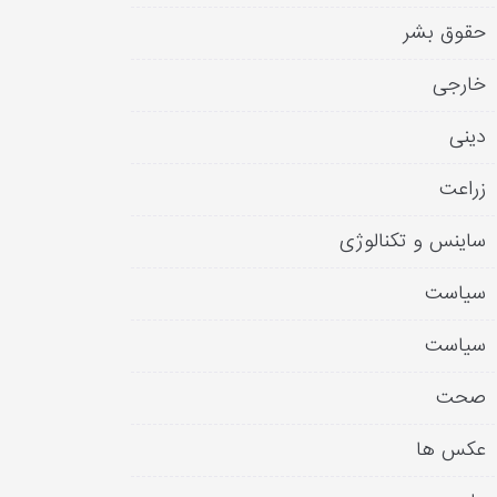
حقوق بشر
خارجی
دینی
زراعت
ساینس و تکنالوژی
سیاست
سیاست
صحت
عکس ها