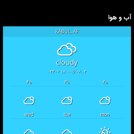
آب و هوا
KABUL, AF
cloudy
۱۸:۰۰ +۰۴۳۰
۰۶:۰۳
۴
۳
۲
h
h
h
wed
tue
mon