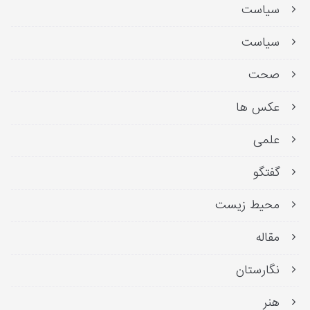
سیاست
سیاست
صحت
عکس ها
علمی
گفتگو
محیط زیست
مقاله
نگارستان
هنر