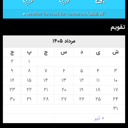
Kabul, AF
weather forecast for tomorrow ▸
تقویم
مرداد ۱۴۰۵
ش
ی
د
س
چ
پ
ج
۲
۱
۹
۸
۷
۶
۵
۴
۳
۱۶
۱۵
۱۴
۱۳
۱۲
۱۱
۱۰
۲۳
۲۲
۲۱
۲۰
۱۹
۱۸
۱۷
۳۰
۲۹
۲۸
۲۷
۲۶
۲۵
۲۴
۳۱
« تیر