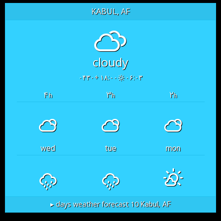
KABUL, AF
cloudy
۱۸:۰۰ +۰۴۳۰
۰۶:۰۳
۴
۳
۲
h
h
h
wed
tue
mon
Kabul, AF
10 days weather forecast ▸