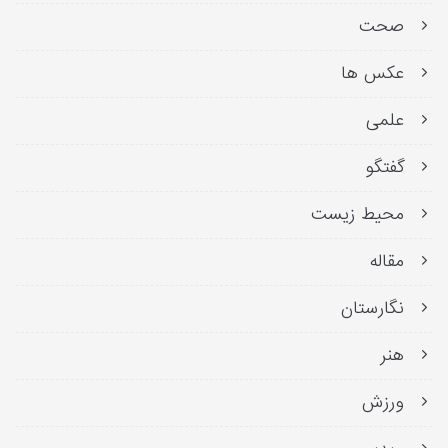
صحت
عکس ها
علمی
گفتگو
محیط زیست
مقاله
نگارستان
هنر
ورزش