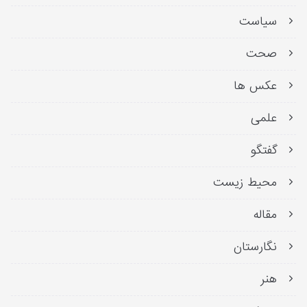
سیاست
صحت
عکس ها
علمی
گفتگو
محیط زیست
مقاله
نگارستان
هنر