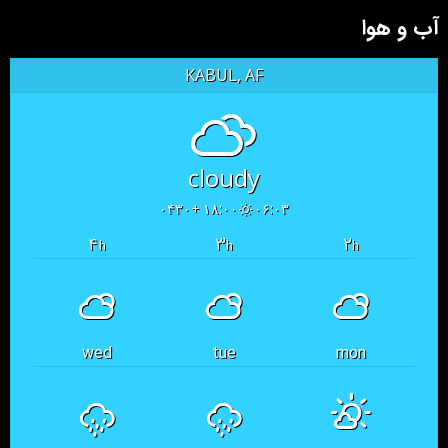
آب و هوا
KABUL, AF
cloudy
۱۸:۰۰ +۰۴۳۰
۰۶:۰۳
۴
۳
۲
h
h
h
wed
tue
mon