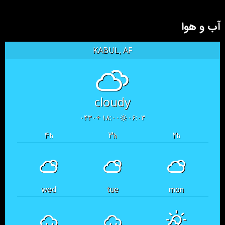
آب و هوا
KABUL, AF
cloudy
۱۸:۰۰ +۰۴۳۰
۰۶:۰۳
۴
۳
۲
h
h
h
wed
tue
mon