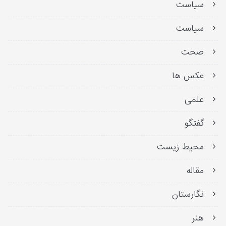
سیاست
سیاست
صحت
عکس ها
علمی
گفتگو
محیط زیست
مقاله
نگارستان
هنر