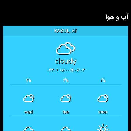
آب و هوا
KABUL, AF
cloudy
۱۸:۰۰ +۰۴۳۰
۰۶:۰۳
۴
۳
۲
h
h
h
wed
tue
mon