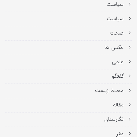
سیاست
سیاست
صحت
عکس ها
علمی
گفتگو
محیط زیست
مقاله
نگارستان
هنر