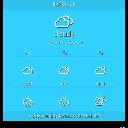
KABUL, AF
cloudy
۱۸:۰۰ +۰۴۳۰
۰۶:۰۳
۴
۳
۲
h
h
h
wed
tue
mon
Kabul, AF
10 days weather forecast ▸