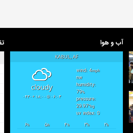
آب و هوا
تق
KABUL, AF
wind: 4
mph
nw
humidity:
cloudy
79
%
۱۸:۰۰ +۰۴۳۰
۰۶:۰۳
pressure:
29.97
"hg
uv index: 0
۶
۵
۴
۳
۲
h
h
h
h
h