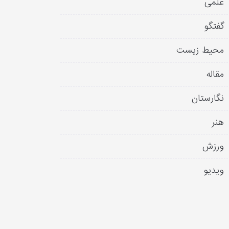
علمی
گفتگو
محیط زیست
مقاله
نگارستان
هنر
ورزش
ویدیو