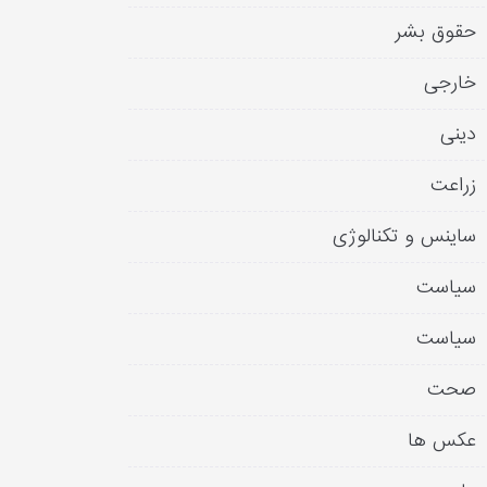
حقوق بشر
خارجی
دینی
زراعت
ساینس و تکنالوژی
سیاست
سیاست
صحت
عکس ها