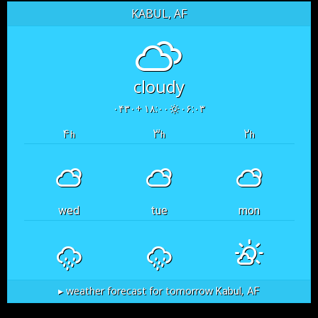
KABUL, AF
cloudy
۱۸:۰۰ +۰۴۳۰
۰۶:۰۳
۴
۳
۲
h
h
h
wed
tue
mon
Kabul, AF
weather forecast for tomorrow ▸