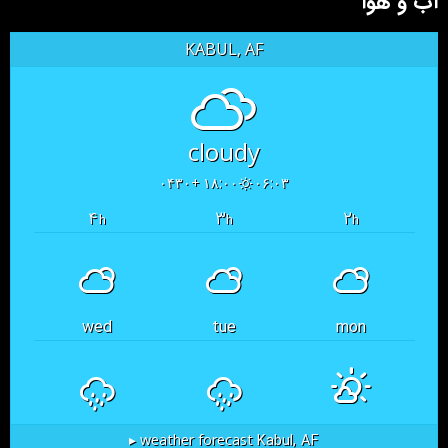
آب و هوا
KABUL, AF
cloudy
۱۸:۰۰ +۰۴۳۰
۰۶:۰۳
۴
۳
۲
h
h
h
wed
tue
mon
Kabul, AF
weather forecast ▸