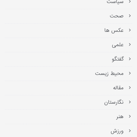
سیاست
صحت
عکس ها
علمی
گفتگو
محیط زیست
مقاله
نگارستان
هنر
ورزش