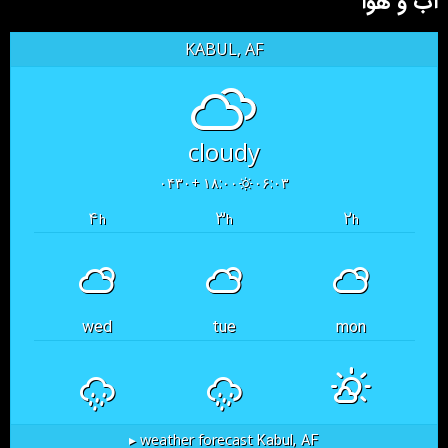
آب و هوا
KABUL, AF
cloudy
۱۸:۰۰ +۰۴۳۰
۰۶:۰۳
۴
۳
۲
h
h
h
wed
tue
mon
Kabul, AF
weather forecast ▸