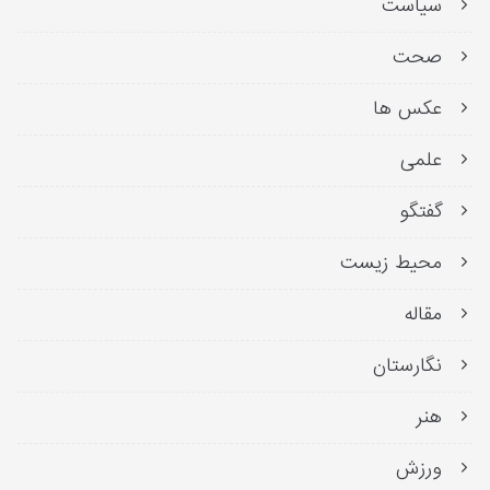
سیاست
صحت
عکس ها
علمی
گفتگو
محیط زیست
مقاله
نگارستان
هنر
ورزش