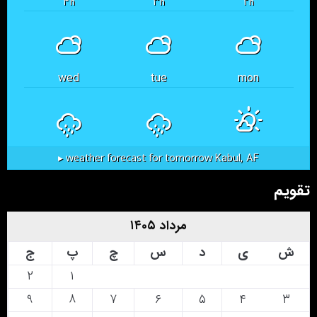
۴
۳
۲
h
h
h
wed
tue
mon
Kabul, AF
weather forecast for tomorrow ▸
تقویم
مرداد ۱۴۰۵
ش
ی
د
س
چ
پ
ج
۲
۱
۹
۸
۷
۶
۵
۴
۳