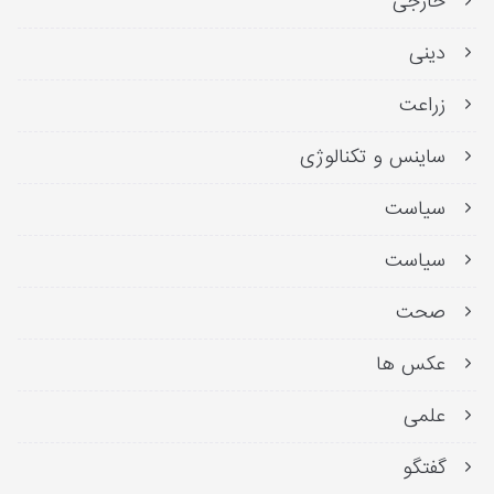
خارجی
دینی
زراعت
ساینس و تکنالوژی
سیاست
سیاست
صحت
عکس ها
علمی
گفتگو