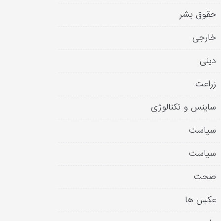
حقوق بشر
خارجی
دینی
زراعت
ساینس و تکنالوژی
سیاست
سیاست
صحت
عکس ها