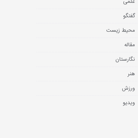
علمی
گفتگو
محیط زیست
مقاله
نگارستان
هنر
ورزش
ویدیو