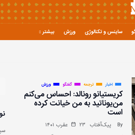
و
ساینس و تکنالوژی
ورزش
بیشتر
اخبار
ترجمه
گفتگو
ورزش
کریستیانو رونالد: احساس می‌کنم
من‌یوناتید به من خیانت کرده
است
نو
By
پیک‌آفتاب
۲۳ عقرب ۱۴۰۱
سپا