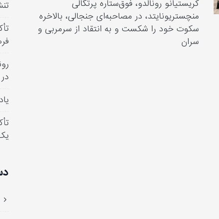
کریستیانو رونالدو، فوق‌ستاره پرتگالی
تنش
منچستریونایتد، در مصاحبه‌ای جنجالی، بالاخره
تأک
سکوت خود را شکست و به انتقاد از سرمربی و
فره
سران
رون
در 
یاد
تأک
یک
دس