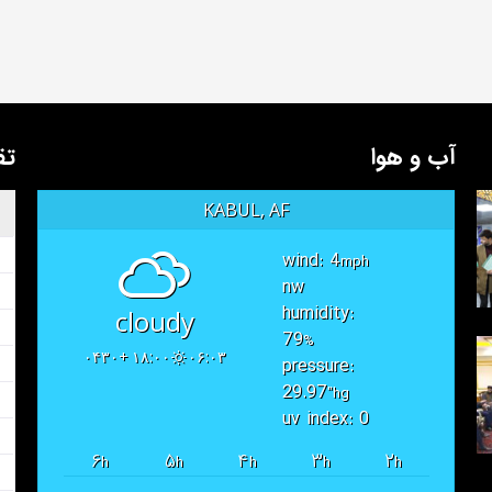
آب و هوا
تق
KABUL, AF
wind: 4
mph
nw
humidity:
cloudy
79
%
۱۸:۰۰ +۰۴۳۰
۰۶:۰۳
pressure:
29.97
"hg
uv index: 0
۶
۵
۴
۳
۲
h
h
h
h
h