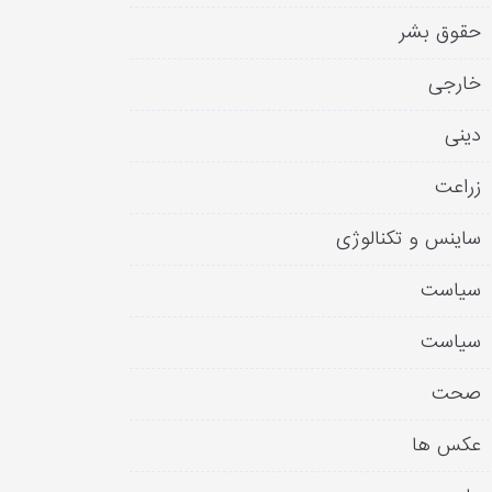
حقوق بشر
خارجی
دینی
زراعت
ساینس و تکنالوژی
سیاست
سیاست
صحت
عکس ها