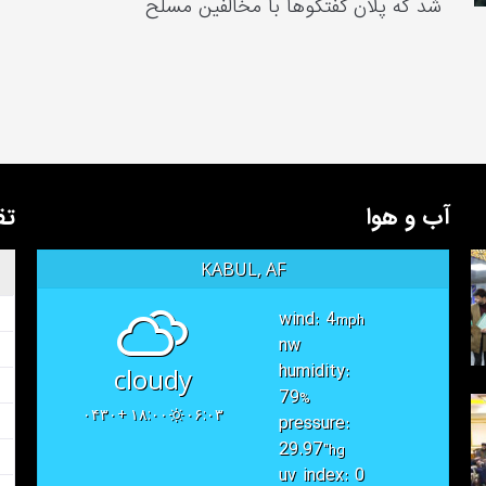
شد که پلان گفتگوها با مخالفین مسلح
آب و هوا
تق
KABUL, AF
wind: 4
mph
nw
humidity:
cloudy
79
%
۱۸:۰۰ +۰۴۳۰
۰۶:۰۳
pressure:
29.97
"hg
uv index: 0