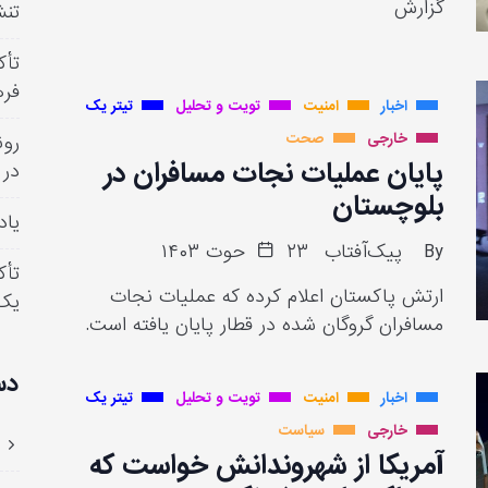
گزارش
تنش
تأک
فره
اخبار
امنیت
تویت و تحلیل
تیتر یک
خارجی
صحت
رون
پایان عملیات نجات مسافران در
در 
بلوچستان
یاد
By
پیک‌آفتاب
۲۳ حوت ۱۴۰۳
تأک
ارتش پاکستان اعلام کرده که عملیات نجات
یک
مسافران گروگان شده در قطار پایان یافته است.
دس
اخبار
امنیت
تویت و تحلیل
تیتر یک
خارجی
سیاست
آمریکا از شهروندانش خواست که