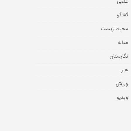
علمی
گفتگو
محیط زیست
مقاله
نگارستان
هنر
ورزش
ویدیو