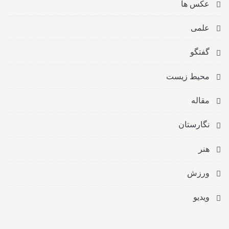
عکس ها
علمی
گفتگو
محیط زیست
مقاله
نگارستان
هنر
ورزش
ویدیو