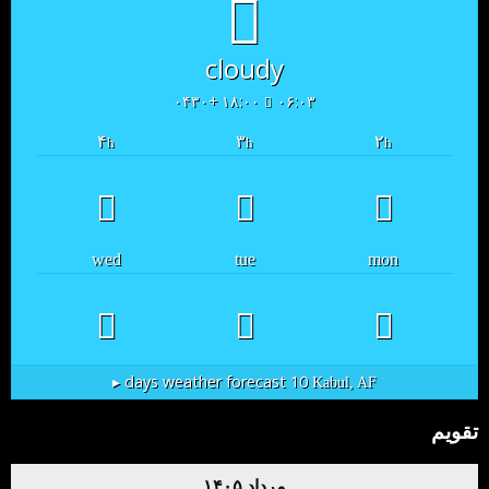
cloudy
۱۸:۰۰ +۰۴۳۰
۰۶:۰۳
۴
۳
۲
h
h
h
wed
tue
mon
10 days weather forecast ▸
Kabul, AF
تقویم
مرداد ۱۴۰۵