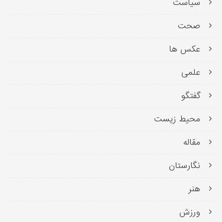
سیاست
صحت
عکس ها
علمی
گفتگو
محیط زیست
مقاله
نگارستان
هنر
ورزش