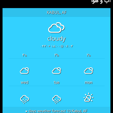
آب و هوا
KABUL, AF
cloudy
۱۸:۰۰ +۰۴۳۰
۰۶:۰۳
۴
۳
۲
h
h
h
wed
tue
mon
Kabul, AF
10 days weather forecast ▸