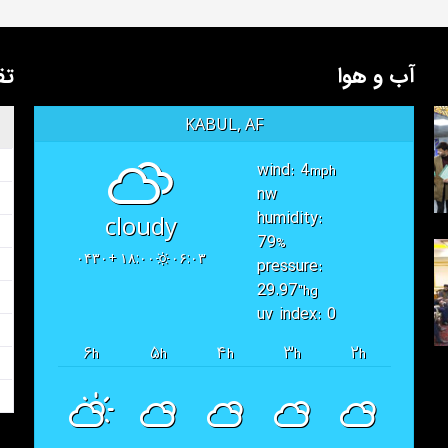
آب و هوا
تق
KABUL, AF
wind: 4
mph
nw
humidity:
cloudy
79
%
۱۸:۰۰ +۰۴۳۰
۰۶:۰۳
pressure:
29.97
"hg
uv index: 0
۶
۵
۴
۳
۲
h
h
h
h
h