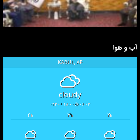
آب و هوا
KABUL, AF
cloudy
۱۸:۰۰ +۰۴۳۰
۰۶:۰۳
۴
۳
۲
h
h
h