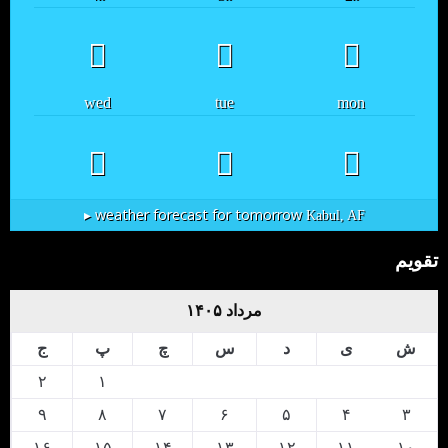
wed
tue
mon
weather forecast for tomorrow ▸
Kabul, AF
تقویم
مرداد ۱۴۰۵
ش
ی
د
س
چ
پ
ج
۲
۱
۹
۸
۷
۶
۵
۴
۳
۱۶
۱۵
۱۴
۱۳
۱۲
۱۱
۱۰