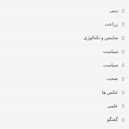
دینی
زراعت
ساینس و تکنالوژی
سیاست
سیاست
صحت
عکس ها
علمی
گفتگو