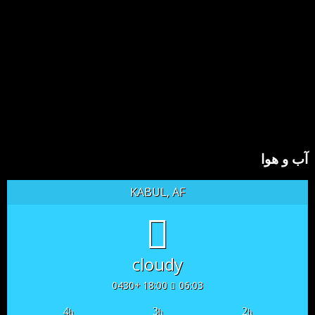
آب و هوا
KABUL, AF
cloudy
18:00 +0430
06:03
4
3
2
h
h
h