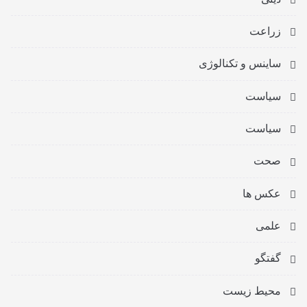
زراعت
ساینس و تکنالوژی
سیاست
سیاست
صحت
عکس ها
علمی
گفتگو
محیط زیست