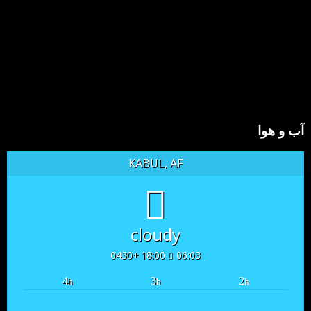
آب و هوا
KABUL, AF
cloudy
18:00 +0430
06:03
4
3
2
h
h
h